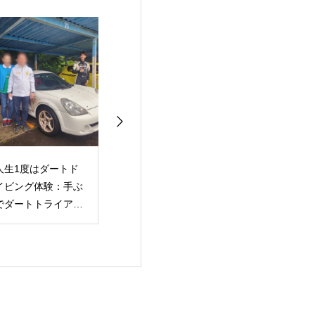
人生一度はレース体
「コ・ドライバー育成
「参戦体制発表
」「レッスン生徒さ
をシミュレーターで！
2024年全日本
がレースデビュー」
powered by ZENKAI
選手権（Winma
マツタイ茂木ラウン
RACING」
Rally Republic
準優勝でやる気マシ
シ？！」