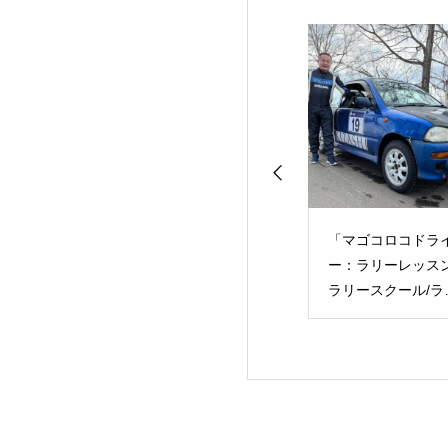
ぶらでダートドラ
「マゴコロコドライバ
謹賀新年2025
ング」「初めての
ー：ラリーレッスン/
も安心のレッスン
ラリースクール/ラリ
！」
ー体験」