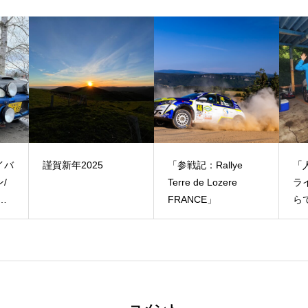
「参戦記：Rallye
「人生1度はダートド
「
Terre de Lozere
ライビング体験：手ぶ
験
FRANCE」
らでダートトライアル
ん
（レッスン付き）」
「
ド
マ