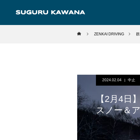
ZENKAI DRIVING
群
2024.02.04
中止
【2月4日
スノー＆ア