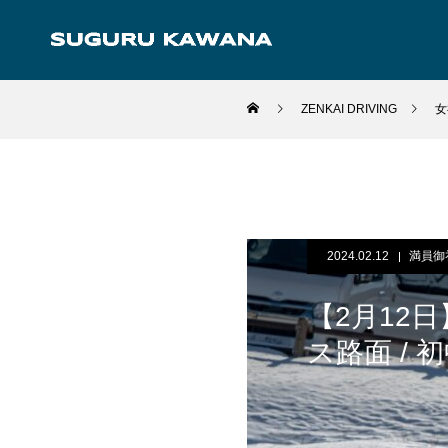
ZENKAI DRIVING
女
2024.02.12
満員御
【2月12日
ス路面 / 